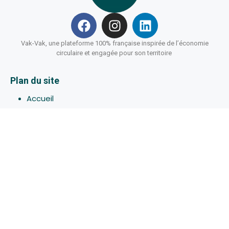
Vak-Vak, une plateforme 100% française inspirée de l’économie
circulaire et engagée pour son territoire
Plan du site
Accueil
Hébergements
Bons-plans
Activites
Devenir Hôte
À propos de Vak-Vak
Connexion
Inscription
Assistance