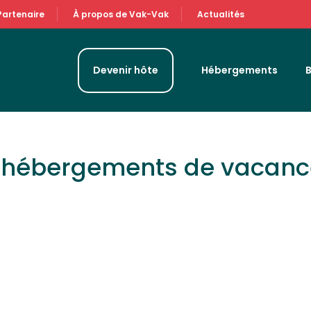
Partenaire
À propos de Vak-Vak
Actualités
Devenir hôte
Hébergements
& hébergements de vacan