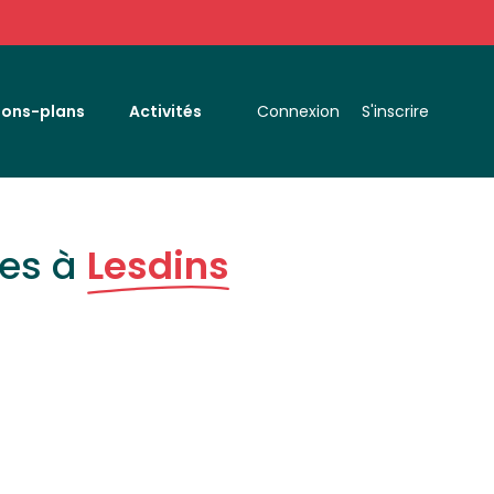
Bons-plans
Activités
Connexion
S'inscrire
ces à
Lesdins