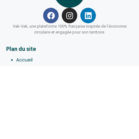
Vak-Vak, une plateforme 100% française inspirée de l’économie
circulaire et engagée pour son territoire
Plan du site
Accueil
Hébergements
Bons-plans
Activites
Devenir Hôte
À propos de Vak-Vak
Connexion
Inscription
Assistance