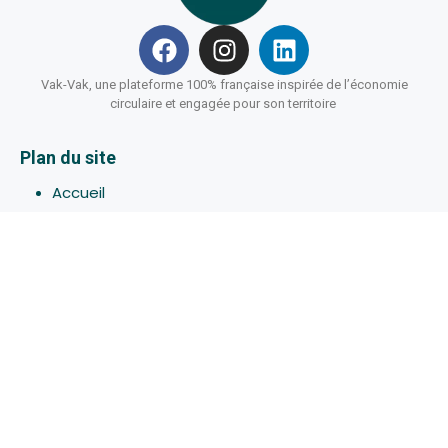
Vak-Vak, une plateforme 100% française inspirée de l’économie
circulaire et engagée pour son territoire
Plan du site
Accueil
Hébergements
Bons-plans
Activites
Devenir Hôte
À propos de Vak-Vak
Connexion
Inscription
Assistance