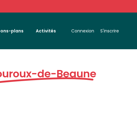
Bons-plans
Activités
Connexion
S'inscrire
ouroux-de-Beaune