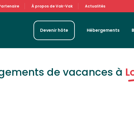
Partenaire
À propos de Vak-Vak
Actualités
Devenir hôte
Hébergements
rgements de vacances à
L