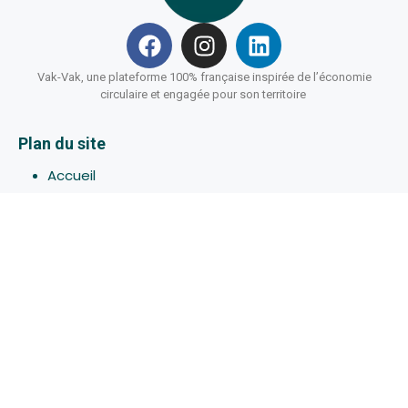
Vak-Vak, une plateforme 100% française inspirée de l’économie
circulaire et engagée pour son territoire
Plan du site
Accueil
Hébergements
Bons-plans
Activites
Devenir Hôte
À propos de Vak-Vak
Connexion
Inscription
Assistance