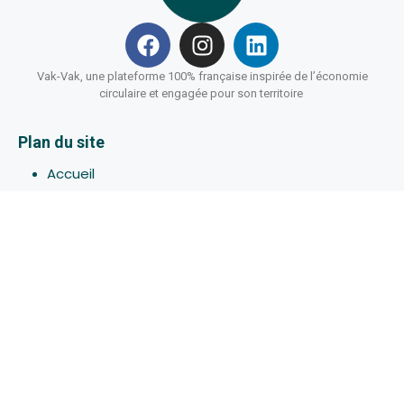
Vak-Vak, une plateforme 100% française inspirée de l’économie
circulaire et engagée pour son territoire
Plan du site
Accueil
Hébergements
Bons-plans
Activites
Devenir Hôte
À propos de Vak-Vak
Connexion
Inscription
Assistance