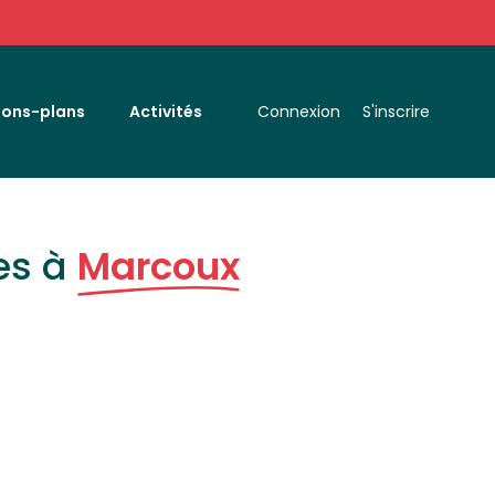
Bons-plans
Activités
Connexion
S'inscrire
es à
Marcoux