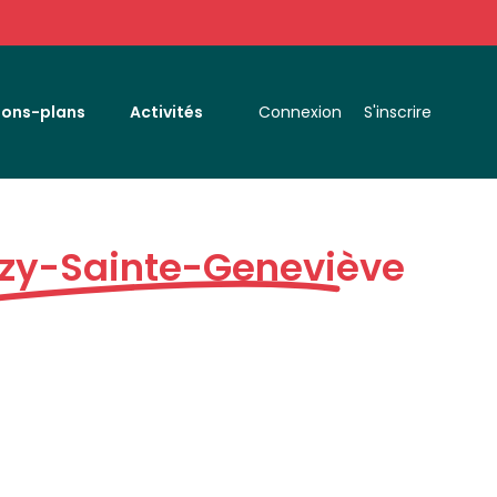
Bons-plans
Activités
Connexion
S'inscrire
zy-Sainte-Geneviève