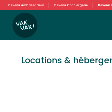
Devenir Ambassadeur
Devenir Conciergerie
Devenir 
Locations & héberg