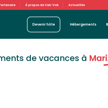
Partenaire
À propos de Vak-Vak
Actualités
Devenir hôte
Hébergements
ements de vacances à
Mari