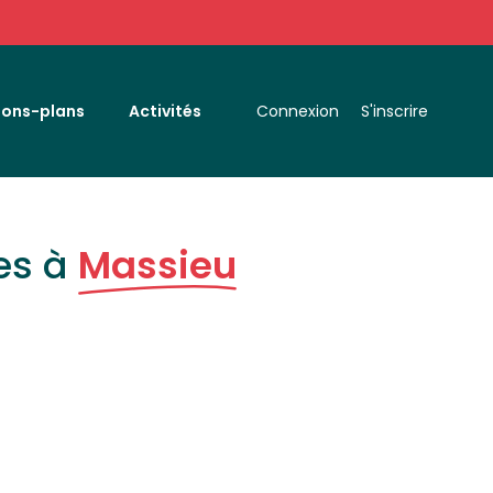
Bons-plans
Activités
Connexion
S'inscrire
es à
Massieu