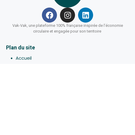
Vak-Vak, une plateforme 100% française inspirée de l’économie
circulaire et engagée pour son territoire
Plan du site
Accueil
Hébergements
Bons-plans
Activites
Devenir Hôte
À propos de Vak-Vak
Connexion
Inscription
Assistance