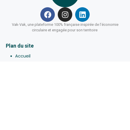
Vak-Vak, une plateforme 100% française inspirée de l’économie
circulaire et engagée pour son territoire
Plan du site
Accueil
Hébergements
Bons-plans
Activites
Devenir Hôte
À propos de Vak-Vak
Connexion
Inscription
Assistance