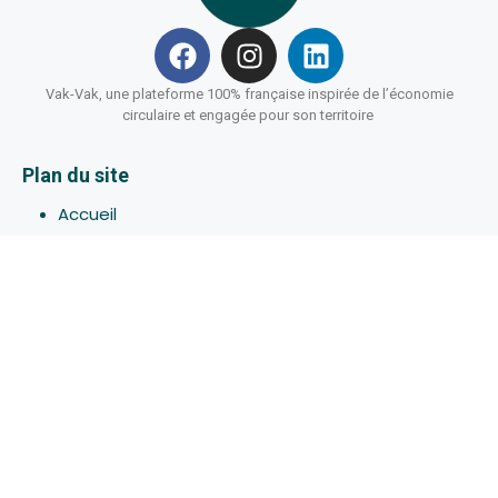
Vak-Vak, une plateforme 100% française inspirée de l’économie
circulaire et engagée pour son territoire
Plan du site
Accueil
Hébergements
Bons-plans
Activites
Devenir Hôte
À propos de Vak-Vak
Connexion
Inscription
Assistance