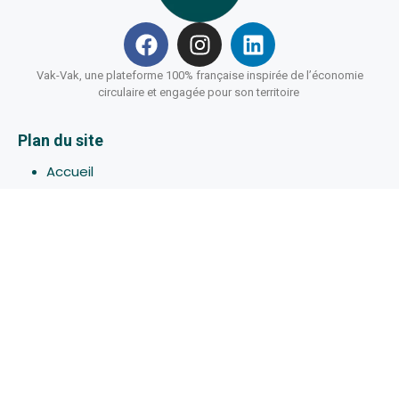
Vak-Vak, une plateforme 100% française inspirée de l’économie
circulaire et engagée pour son territoire
Plan du site
Accueil
Hébergements
Bons-plans
Activites
Devenir Hôte
À propos de Vak-Vak
Connexion
Inscription
Assistance