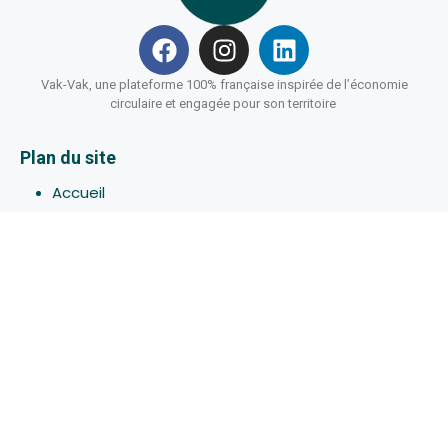
Vak-Vak, une plateforme 100% française inspirée de l’économie
circulaire et engagée pour son territoire
Plan du site
Accueil
Hébergements
Bons-plans
Activites
Devenir Hôte
À propos de Vak-Vak
Connexion
Inscription
Assistance