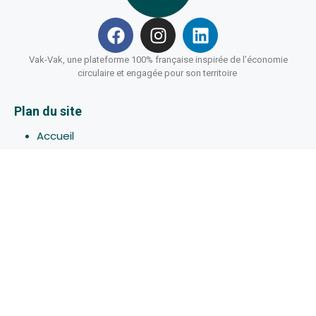
Vak-Vak, une plateforme 100% française inspirée de l’économie
circulaire et engagée pour son territoire
Plan du site
Accueil
Hébergements
Bons-plans
Activites
Devenir Hôte
À propos de Vak-Vak
Connexion
Inscription
Assistance