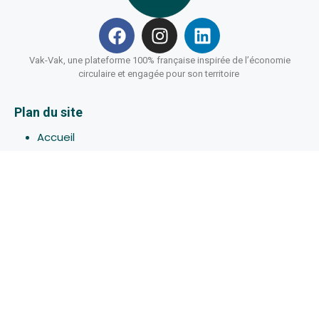
Vak-Vak, une plateforme 100% française inspirée de l’économie
circulaire et engagée pour son territoire
Plan du site
Accueil
Hébergements
Bons-plans
Activites
Devenir Hôte
À propos de Vak-Vak
Connexion
Inscription
Assistance