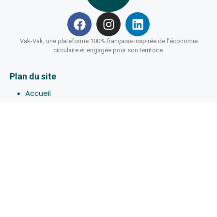
Vak-Vak, une plateforme 100% française inspirée de l’économie
circulaire et engagée pour son territoire
Plan du site
Accueil
Hébergements
Bons-plans
Activites
Devenir Hôte
À propos de Vak-Vak
Connexion
Inscription
Assistance