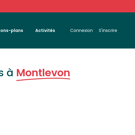
Bons-plans
Activités
Connexion
S'inscrire
s à
Montlevon