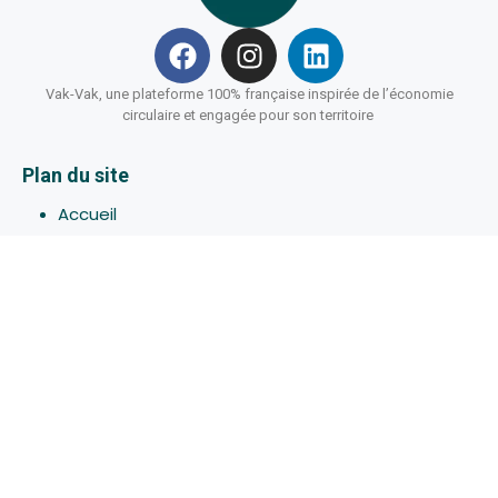
Vak-Vak, une plateforme 100% française inspirée de l’économie
circulaire et engagée pour son territoire
Plan du site
Accueil
Hébergements
Bons-plans
Activites
Devenir Hôte
À propos de Vak-Vak
Connexion
Inscription
Assistance