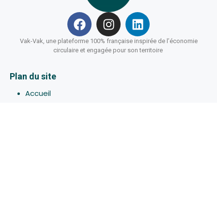
Vak-Vak, une plateforme 100% française inspirée de l’économie
circulaire et engagée pour son territoire
Plan du site
Accueil
Hébergements
Bons-plans
Activites
Devenir Hôte
À propos de Vak-Vak
Connexion
Inscription
Assistance