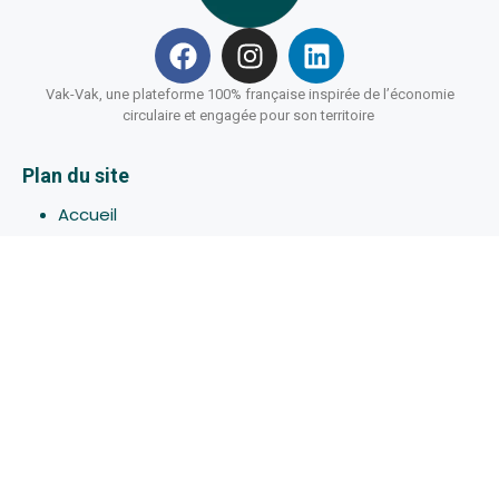
Vak-Vak, une plateforme 100% française inspirée de l’économie
circulaire et engagée pour son territoire
Plan du site
Accueil
Hébergements
Bons-plans
Activites
Devenir Hôte
À propos de Vak-Vak
Connexion
Inscription
Assistance