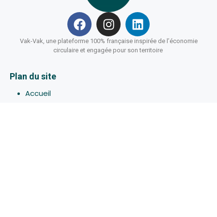
Vak-Vak, une plateforme 100% française inspirée de l’économie
circulaire et engagée pour son territoire
Plan du site
Accueil
Hébergements
Bons-plans
Activites
Devenir Hôte
À propos de Vak-Vak
Connexion
Inscription
Assistance