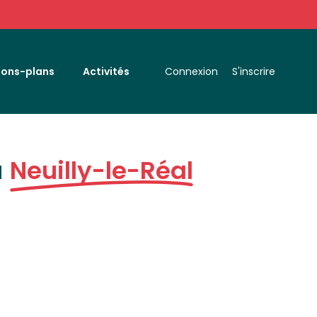
Bons-plans
Activités
Connexion
S'inscrire
à
Neuilly-le-Réal