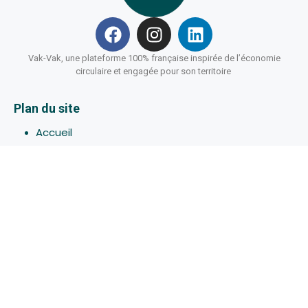
Vak-Vak, une plateforme 100% française inspirée de l’économie
circulaire et engagée pour son territoire
Plan du site
Accueil
Hébergements
Bons-plans
Activites
Devenir Hôte
À propos de Vak-Vak
Connexion
Inscription
Assistance