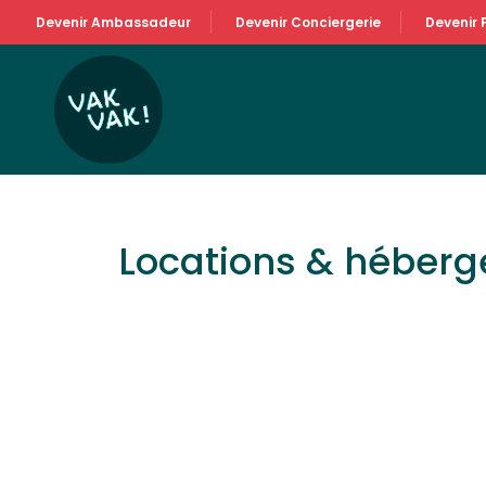
Devenir Ambassadeur
Devenir Conciergerie
Devenir 
Locations & héber