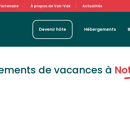
Partenaire
À propos de Vak-Vak
Actualités
Devenir hôte
Hébergements
gements de vacances à
No