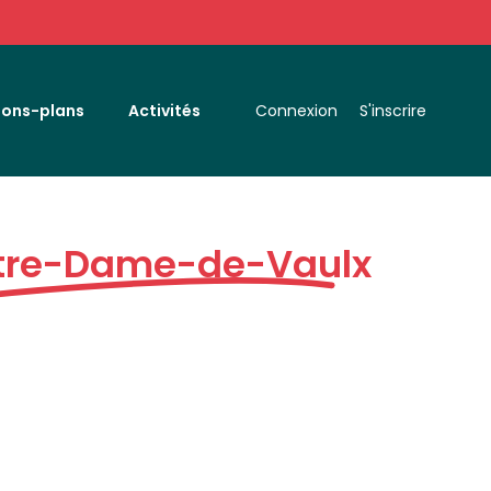
Bons-plans
Activités
Connexion
S'inscrire
tre-Dame-de-Vaulx