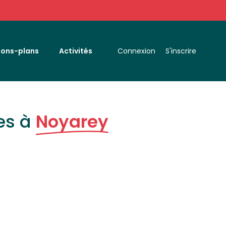
Bons-plans
Activités
Connexion
S'inscrire
es à
Noyarey