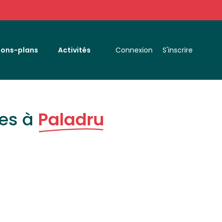
Bons-plans
Activités
Connexion
S'inscrire
es à
Paladru