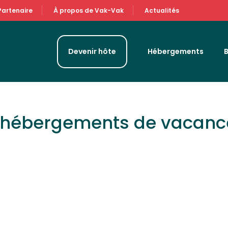
Partenaire
À propos de Vak-Vak
Actualités
Devenir hôte
Hébergements
& hébergements de vacanc