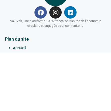
Vak-Vak, une plateforme 100% française inspirée de l’économie
circulaire et engagée pour son territoire
Plan du site
Accueil
Hébergements
Bons-plans
Activites
Devenir Hôte
À propos de Vak-Vak
Connexion
Inscription
Assistance