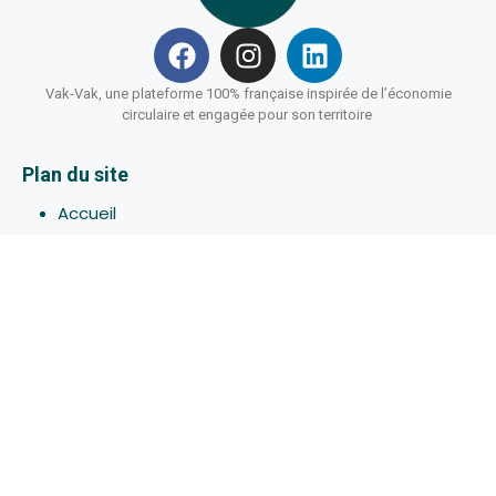
Vak-Vak, une plateforme 100% française inspirée de l’économie
circulaire et engagée pour son territoire
Plan du site
Accueil
Hébergements
Bons-plans
Activites
Devenir Hôte
À propos de Vak-Vak
Connexion
Inscription
Assistance