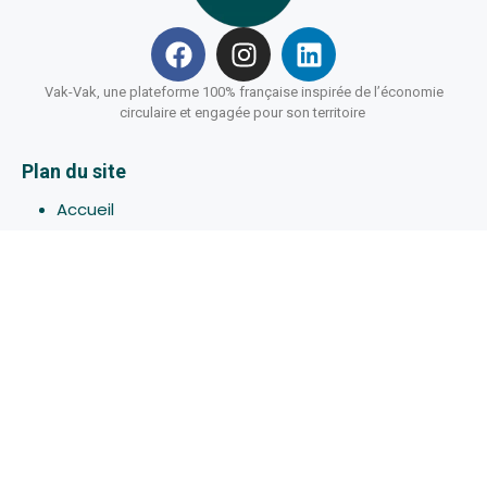
Vak-Vak, une plateforme 100% française inspirée de l’économie
circulaire et engagée pour son territoire
Plan du site
Accueil
Hébergements
Bons-plans
Activites
Devenir Hôte
À propos de Vak-Vak
Connexion
Inscription
Assistance