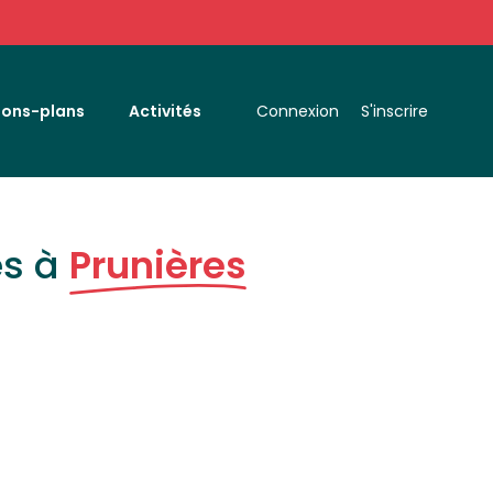
Bons-plans
Activités
Connexion
S'inscrire
es à
Prunières