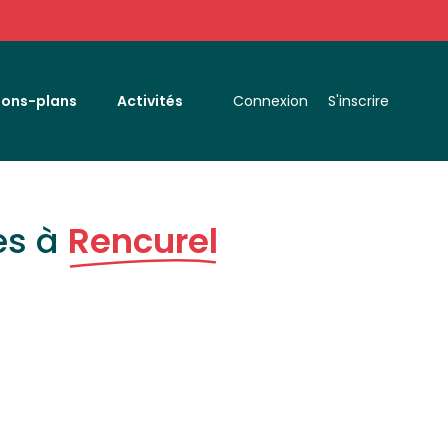
Bons-plans
Activités
Connexion
S'inscrire
es à
Rencurel