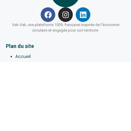
Vak-Vak, une plateforme 100% française inspirée de l’économie
circulaire et engagée pour son territoire
Plan du site
Accueil
Hébergements
Bons-plans
Activites
Devenir Hôte
À propos de Vak-Vak
Connexion
Inscription
Assistance