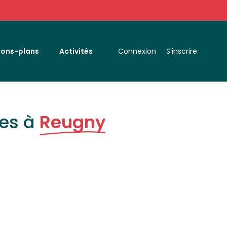
Bons-plans
Activités
Connexion
S'inscrire
ces à
Reugny