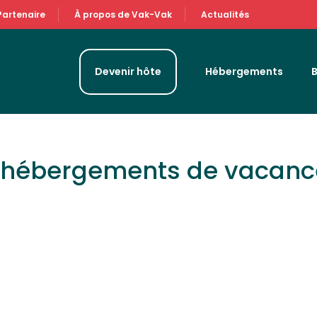
Partenaire
À propos de Vak-Vak
Actualités
Devenir hôte
Hébergements
& hébergements de vacan