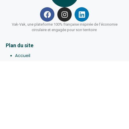
Vak-Vak, une plateforme 100% française inspirée de l’économie
circulaire et engagée pour son territoire
Plan du site
Accueil
Hébergements
Bons-plans
Activites
Devenir Hôte
À propos de Vak-Vak
Connexion
Inscription
Assistance