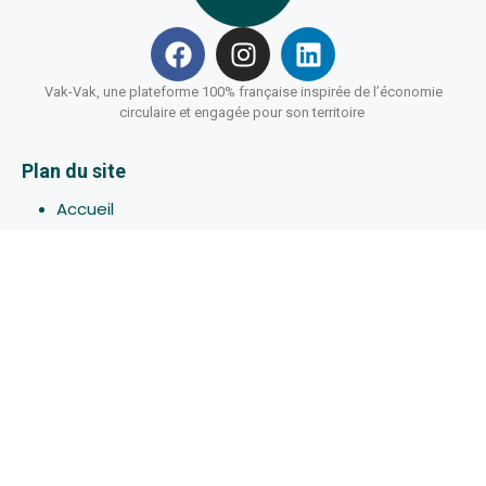
Vak-Vak, une plateforme 100% française inspirée de l’économie
circulaire et engagée pour son territoire
Plan du site
Accueil
Hébergements
Bons-plans
Activites
Devenir Hôte
À propos de Vak-Vak
Connexion
Inscription
Assistance