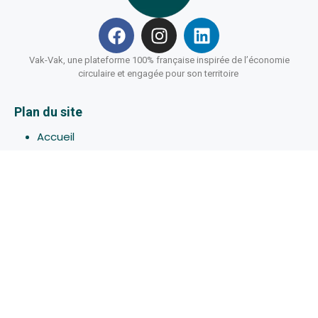
Vak-Vak, une plateforme 100% française inspirée de l’économie
circulaire et engagée pour son territoire
Plan du site
Accueil
Hébergements
Bons-plans
Activites
Devenir Hôte
À propos de Vak-Vak
Connexion
Inscription
Assistance