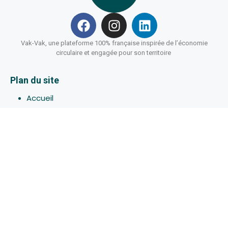
Vak-Vak, une plateforme 100% française inspirée de l’économie
circulaire et engagée pour son territoire
Plan du site
Accueil
Hébergements
Bons-plans
Activites
Devenir Hôte
À propos de Vak-Vak
Connexion
Inscription
Assistance