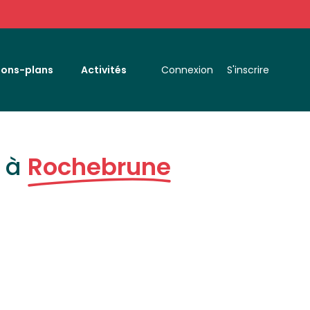
Bons-plans
Activités
Connexion
S'inscrire
s à
Rochebrune