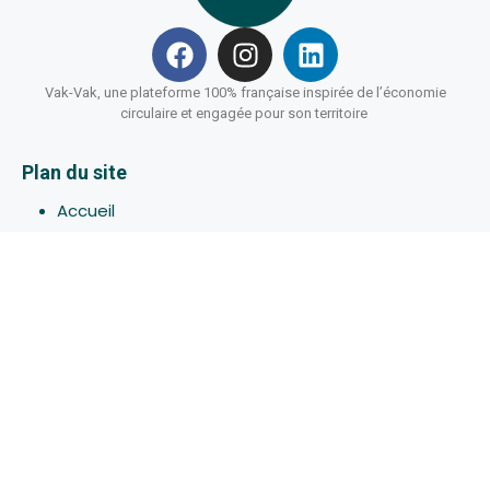
Vak-Vak, une plateforme 100% française inspirée de l’économie
circulaire et engagée pour son territoire
Plan du site
Accueil
Hébergements
Bons-plans
Activites
Devenir Hôte
À propos de Vak-Vak
Connexion
Inscription
Assistance