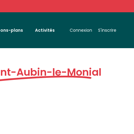
Bons-plans
Activités
Connexion
S'inscrire
int-Aubin-le-Monial