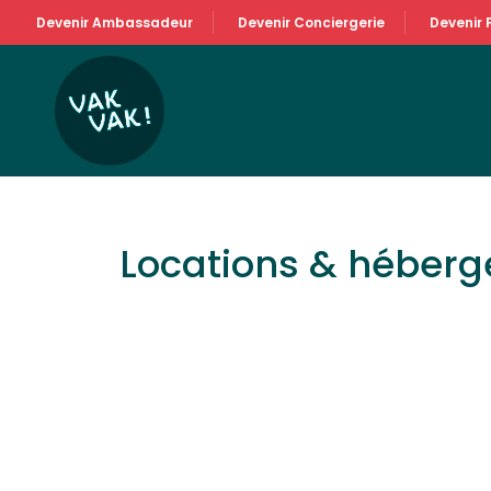
Devenir Ambassadeur
Devenir Conciergerie
Devenir 
Locations & héber