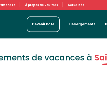
Partenaire
À propos de Vak-Vak
Actualités
Devenir hôte
Hébergements
gements de vacances à
Sa