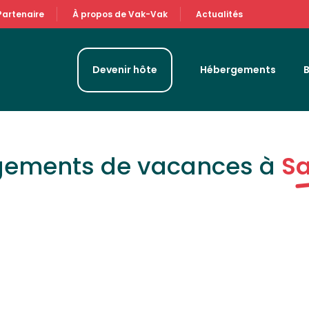
Partenaire
À propos de Vak-Vak
Actualités
Devenir hôte
Hébergements
rgements de vacances à
Sa