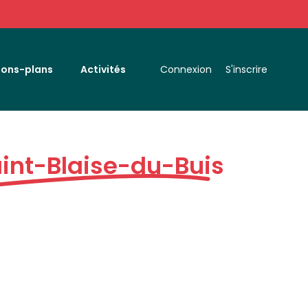
Bons-plans
Activités
Connexion
S'inscrire
int-Blaise-du-Buis