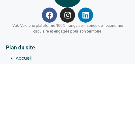
Vak-Vak, une plateforme 100% française inspirée de l’économie
circulaire et engagée pour son territoire
Plan du site
Accueil
Hébergements
Bons-plans
Activites
Devenir Hôte
À propos de Vak-Vak
Connexion
Inscription
Assistance