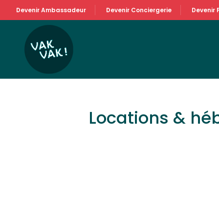
Devenir Ambassadeur
Devenir Conciergerie
Devenir 
Locations & h