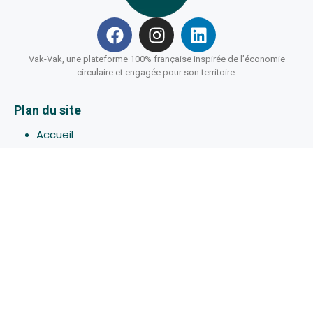
Vak-Vak, une plateforme 100% française inspirée de l’économie
circulaire et engagée pour son territoire
Plan du site
Accueil
Hébergements
Bons-plans
Activites
Devenir Hôte
À propos de Vak-Vak
Connexion
Inscription
Assistance