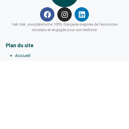
Vak-Vak, une plateforme 100% française inspirée de l’économie
circulaire et engagée pour son territoire
Plan du site
Accueil
Hébergements
Bons-plans
Activites
Devenir Hôte
À propos de Vak-Vak
Connexion
Inscription
Assistance