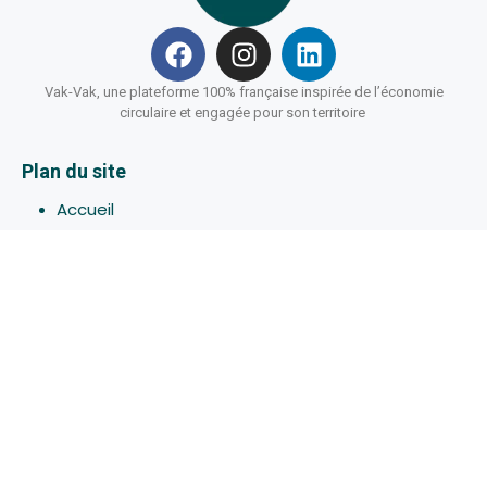
Vak-Vak, une plateforme 100% française inspirée de l’économie
circulaire et engagée pour son territoire
Plan du site
Accueil
Hébergements
Bons-plans
Activites
Devenir Hôte
À propos de Vak-Vak
Connexion
Inscription
Assistance