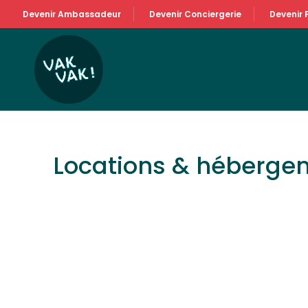
Devenir Ambassadeur
Devenir Conciergerie
Devenir 
Locations & héberge