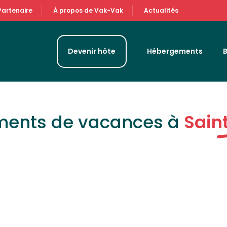
Partenaire
À propos de Vak-Vak
Actualités
Devenir hôte
Hébergements
ments de vacances à
Sain