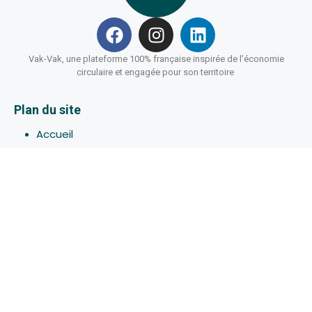
Vak-Vak, une plateforme 100% française inspirée de l’économie
circulaire et engagée pour son territoire
Plan du site
Accueil
Hébergements
Bons-plans
Activites
Devenir Hôte
À propos de Vak-Vak
Connexion
Inscription
Assistance